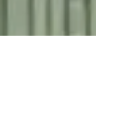
27 de fev. de 2022
1 min de leitura
O melhor do Rio de Janeiro –
6 grandes razões para