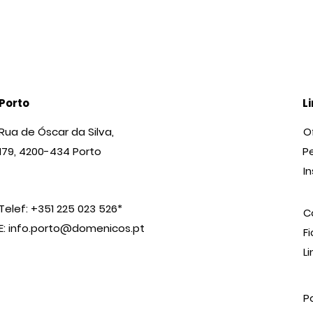
Porto
L
Rua de Óscar da Silva,
O
179, 4200-434 Porto
P
I
Telef: +351 225 023 526*
C
E:
info.porto@domenicos.pt
F
L
P