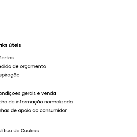
inks úteis
fertas
edido de orçamento
nspiração
ondições gerais e venda
icha de informação normalizada
inhas de apoio ao consumidor
olítica de Cookies