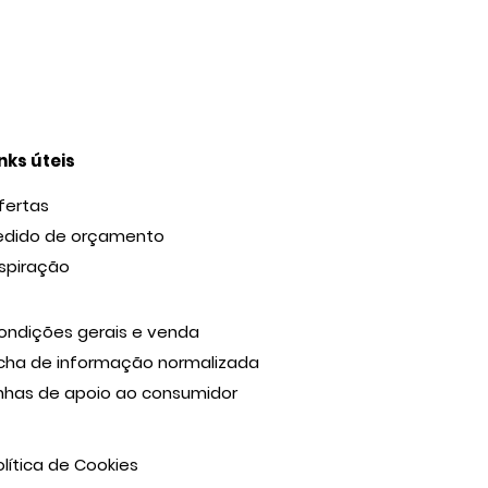
inks úteis
fertas
edido de orçamento
nspiração
ondições gerais e venda
icha de informação normalizada
inhas de apoio ao consumidor
olítica de Cookies