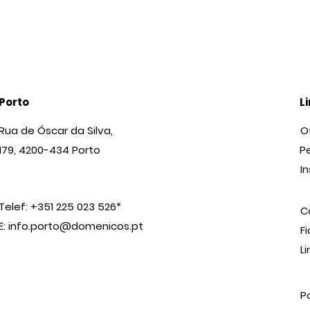
Porto
L
Rua de Óscar da Silva,
O
179, 4200-434 Porto
P
I
Telef: +351 225 023 526*
C
E:
info.porto@domenicos.pt
F
L
P